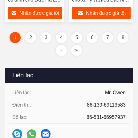
Bỉ Kho hàng
Hoa Kỳ Canada
Nhận được giá tốt
Nhận được giá tốt
nhất
nhất
1
2
3
4
5
6
7
8
Liên lạc
Liên lạc:
Mr. Owen
Điện thoại:
86-139-69113583
Số fax:
86-531-66957937