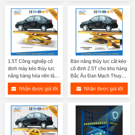
nhất
nhất
1.5T Công nghiệp cố
Bàn nâng thủy lực cắt kéo
định máy kéo thủy lực
cố định 2.5T cho kho hàng
nâng hàng hóa nền tảng
Bắc Âu Đan Mạch Thụy
cho Ba Lan Séc Đông
Điển Na Uy Phần Lan
Nhận được giá tốt
Nhận được giá tốt
Âu Logistics
nhất
nhất