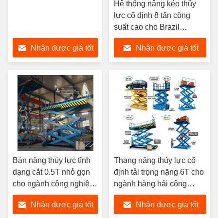
Hệ thống nâng kéo thủy
lực cố định 8 tấn công
suất cao cho Brazil
Argentina Chile Nam Mỹ
Nhận được giá tốt
Nhận được giá tốt
nhất
nhất
Bàn nâng thủy lực tĩnh
Thang nâng thủy lực cố
dạng cắt 0.5T nhỏ gọn
định tải trọng nặng 6T cho
cho ngành công nghiệp
ngành hàng hải công
nhẹ, cơ sở sản xuất
nghiệp tại Malta, UAE, Ả
Nhận được giá tốt
Nhận được giá tốt
chính xác tại Châu Âu
Rập Xê Út