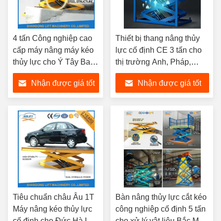
4 tấn Công nghiệp cao
Thiết bị thang nâng thủy
cấp máy nâng máy kéo
lực cố định CE 3 tấn cho
thủy lực cho Ý Tây Ban
thị trường Anh, Pháp,
Nha Thị trường Địa
Thụy Sĩ, Áo
Nhận được giá tốt
Nhận được giá tốt
Trung Hải
nhất
nhất
Tiêu chuẩn châu Âu 1T
Bàn nâng thủy lực cắt kéo
Máy nâng kéo thủy lực
công nghiệp cố định 5 tấn
cố định cho Đức Hà Lan
cho xử lý vật liệu Bắc Mỹ