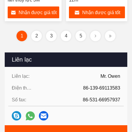
Nhận được giá tốt
Nhận được giá tốt
nhất
nhất
1
2
3
4
5
Liên lạc
Liên lạc:
Mr. Owen
Điện thoại:
86-139-69113583
Số fax:
86-531-66957937