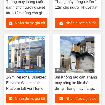
Thang máy thang cuốn
Thang máy nâng xe lăn 1-
dành cho người khuyết
12m cho người khuyết tật
tật 1-12m dùng cho gia
đình
Nhận được giá tốt
Nhận được giá tốt
nhất
nhất
Băng
Băng
hình
hình
1-9m Personal Disabled
3m Không rào cản Thang
Elevator Wheelchair
máy nâng xe lăn thẳng
Platform Lift For Home
đứng Thang máy nâng
cho người khuyết tật
Nhận được giá tốt
Nhận được giá tốt