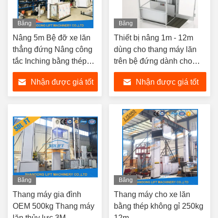
Băng
Băng
hình
hình
Nâng 5m Bệ đỡ xe lăn
Thiết bị nâng 1m - 12m
thẳng đứng Nâng công
dùng cho thang máy lăn
tắc Inching bằng thép
trên bệ đứng dành cho
không gỉ
người khuyết tật
Nhận được giá tốt
Nhận được giá tốt
nhất
nhất
Băng
Băng
hình
hình
Thang máy gia đình
Thang máy cho xe lăn
OEM 500kg Thang máy
bằng thép không gỉ 250kg
lăn thủy lực 3M
12m