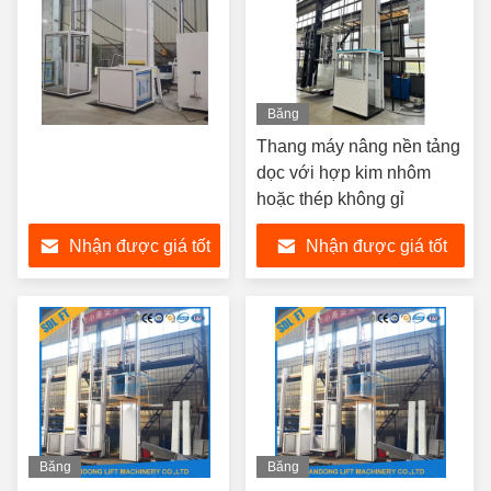
Băng
hình
Thang máy nâng nền tảng
dọc với hợp kim nhôm
hoặc thép không gỉ
Nhận được giá tốt
Nhận được giá tốt
nhất
nhất
Băng
Băng
hình
hình