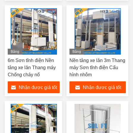
nhất
nhất
Băng
Băng
hình
hình
6m Sơn tĩnh điện Nền
Nền tảng xe lăn 3m Thang
tảng xe lăn Thang máy
máy Sơn tĩnh điện Cấu
Chống cháy nổ
hình nhôm
Nhận được giá tốt
Nhận được giá tốt
nhất
nhất