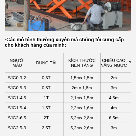
Các mô hình thường xuyên mà chúng tôi cung cấp
·
cho khách hàng của mình:
NGƯỜI
KÍCH THƯỚC
CHIỀU CAO
DUNG TẢI
PIT
MẪU
NỀN TẢNG
NÂNG NGỰC
SJG0.3-2
0,3T
1,5mx 1,5m
2m
4
SJG0.5-3
0,5T
2m x 1,8m
3m
5
SJG1-4.5
1T
2,1mx 1,5m
4,5m
6
SJG1.5-4
1,5T
2,2mx 1,6m
4m
6
SJG2-6.5
2T
5,2mx 2,8m
6,5m
8
SJG2.5-3
2,5T
5,2mx 2,6m
3m
7