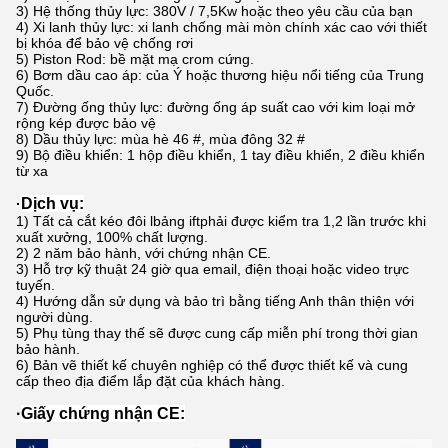
3) Hệ thống thủy lực: 380V / 7,5Kw hoặc theo yêu cầu của bạn
4) Xi lanh thủy lực: xi lanh chống mài mòn chính xác cao với thiết
bị khóa để bảo vệ chống rơi
5) Piston Rod: bề mặt mạ crom cứng.
6) Bơm dầu cao áp: của Ý hoặc thương hiệu nổi tiếng của Trung
Quốc.
7) Đường ống thủy lực: đường ống áp suất cao với kim loại mở
rộng kép được bảo vệ
8) Dầu thủy lực: mùa hè 46 #, mùa đông 32 #
9) Bộ điều khiển: 1 hộp điều khiển, 1 tay điều khiển, 2 điều khiển
từ xa
Dịch vụ
:
·
1) Tất cả cắt kéo đôi l
bảng ift
phải được kiểm tra 1,2 lần trước khi
xuất xưởng, 100% chất lượng.
2) 2 năm bảo hành, với chứng nhận CE.
3) Hỗ trợ kỹ thuật 24 giờ qua email, điện thoại hoặc video trực
tuyến.
4) Hướng dẫn sử dụng và bảo trì bằng tiếng Anh thân thiện với
người dùng.
5) Phụ tùng thay thế sẽ được cung cấp miễn phí trong thời gian
bảo hành.
6) Bản vẽ thiết kế chuyên nghiệp có thể được thiết kế và cung
cấp theo địa điểm lắp đặt của khách hàng.
·
Giấy chứng nhận CE: