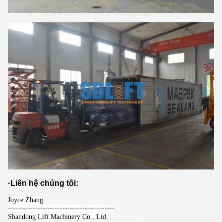
·
Liên hệ chúng tôi:
Joyce Zhang
-------------------------------------------
Shandong Lift Machinery Co., Ltd.