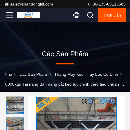
sale@shandonglift.com
86-139-69113583
Trích Dẫn
Các Sản Phẩm
Nhà
>
Các Sản Phẩm
>
Thang Máy Kéo Thủy Lực Cố Định
>
8000kgs Tải nặng Bàn nâng cắt kéo tùy chỉnh theo tiêu chuẩn CE
Phê duyệt CE