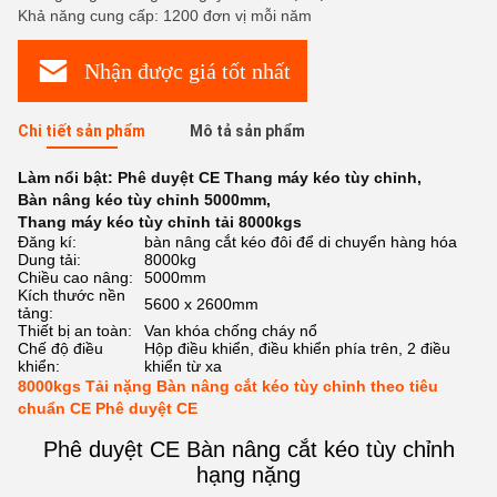
Khả năng cung cấp: 1200 đơn vị mỗi năm
Nhận được giá tốt nhất
Chi tiết sản phẩm
Mô tả sản phẩm
Làm nổi bật:
Phê duyệt CE Thang máy kéo tùy chỉnh
,
Bàn nâng kéo tùy chỉnh 5000mm
,
Thang máy kéo tùy chỉnh tải 8000kgs
Đăng kí:
bàn nâng cắt kéo đôi để di chuyển hàng hóa
Dung tải:
8000kg
Chiều cao nâng:
5000mm
Kích thước nền
5600 x 2600mm
tảng:
Thiết bị an toàn:
Van khóa chống cháy nổ
Chế độ điều
Hộp điều khiển, điều khiển phía trên, 2 điều
khiển:
khiển từ xa
8000kgs Tải nặng Bàn nâng cắt kéo tùy chỉnh theo tiêu
chuẩn CE Phê duyệt CE
Phê duyệt CE Bàn nâng cắt kéo tùy chỉnh
hạng nặng