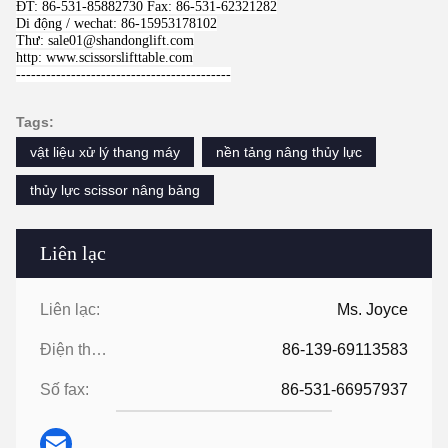
ĐT: 86-531-85882730 Fax: 86-531-62321282
Di động / wechat: 86-15953178102
Thư: sale01@shandonglift.com
http: www.scissorslifttable.com
-------------------------------------------
Tags:
vật liệu xử lý thang máy
nền tảng nâng thủy lực
thủy lực scissor nâng bảng
Liên lạc
Liên lạc:
Ms. Joyce
Điện thoại:
86-139-69113583
Số fax:
86-531-66957937