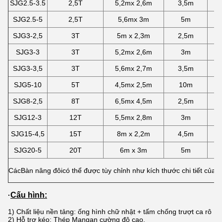
SJG2.5-3.5
2,5T
5,2mx 2,6m
3,5m
8
SJG2.5-5
2,5T
5,6mx 3m
5m
8
SJG3-2,5
3T
5m x 2,3m
2,5m
7
SJG3-3
3T
5,2mx 2,6m
3m
8
SJG3-3,5
3T
5,6mx 2,7m
3,5m
8
SJG5-10
5T
4,5mx 2,5m
10m
1
SJG8-2,5
8T
6,5mx 4,5m
2,5m
8
SJG12-3
12T
5,5mx 2,8m
3m
9
SJG15-4,5
15T
8m x 2,2m
4,5m
1
SJG20-5
20T
6m x 3m
5m
1
Các
Bàn nâng đôi
có thể được tùy chỉnh như kích thước chi tiết của 
Cấu hình:
·
1) Chất liệu nền tảng: ống hình chữ nhật + tấm chống trượt ca rô
2) Hỗ trợ kéo: Thép Mangan cường độ cao.