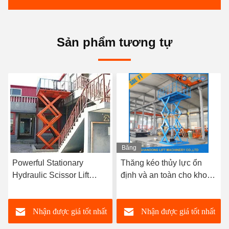
Sản phẩm tương tự
Băng
Băng
hình
hình
Thăng kéo thủy lực ổn
Thang máy kéo thủy lực
định và an toàn cho kho
cố định có thể tùy chỉnh
hàng hóa Thăng kéo bàn
cho công việc nặng và xử
lý hàng hóa tùy chỉnh
Nhận được giá tốt nhất
Nhận được giá tốt nhất